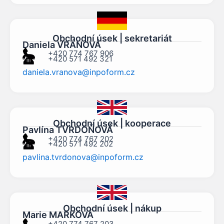
Obchodní úsek | sekretariát
Daniela VRÁNOVÁ
+420 774 767 906
+420 571 492 321
daniela.vranova@inpoform.cz
Obchodní úsek | kooperace
Pavlína TVRDOŇOVÁ
+420 774 767 202
+420 571 492 202
pavlina.tvrdonova@inpoform.cz
Obchodní úsek | nákup
Marie MARKOVÁ
+420 774 767 203