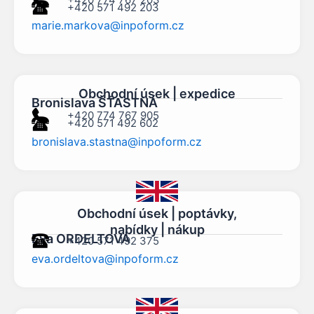
+420 571 492 203
marie.markova@inpoform.cz
Obchodní úsek | expedice
Bronislava ŠŤASTNÁ
+420 774 767 905
+420 571 492 602
bronislava.stastna@inpoform.cz
Obchodní úsek | poptávky,
nabídky | nákup
Eva ORDELTOVÁ
+420 571 492 375
eva.ordeltova@inpoform.cz