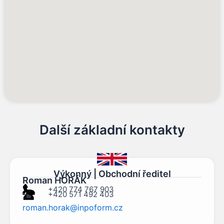
Další základní kontakty
Výkonný | Obchodní ředitel
Roman HORÁK
+420 774 767 903
+420 571 492 403
roman.horak@inpoform.cz