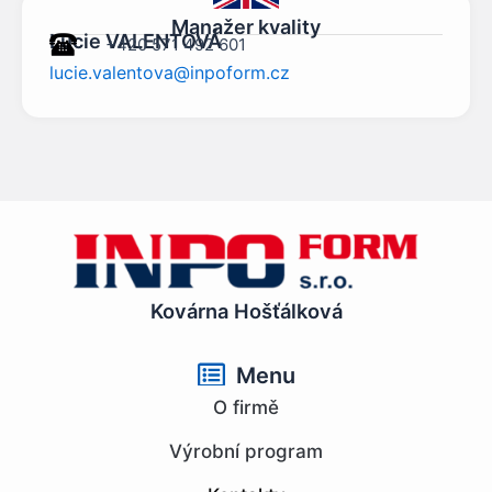
Manažer kvality
Lucie VALENTOVÁ
+420 571 492 601
lucie.valentova@inpoform.cz
Kovárna Hošťálková
Menu
O firmě
Výrobní program