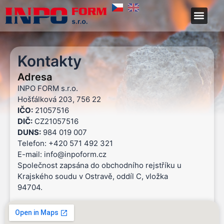
Přeskočit
Men
na
obsah
Kontakty
Adresa
INPO FORM s.r.o.
Hošťálková 203, 756 22
IČO:
21057516
DIČ:
CZ21057516
DUNS:
984 019 007
Telefon: +420 571 492 321
E-mail: info@inpoform.cz
Společnost zapsána do obchodního rejstříku u
Krajského soudu v Ostravě, oddíl C, vložka
94704.